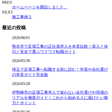
PREV
ホームページを開設しました。
NEXT
施工事例２
最近の投稿
2026/06/01
熊谷市で足場工事の正社員求人を本音比較！収入と休
日と安全で選ぶワクワク転職ガイド
2026/05/30
埼玉で足場工事へ転職する前に読む！年収や会社選び
の本音ガイド完全版
2026/05/28
伊勢崎市の足場工事求人で迷わない会社選びや現場の
リアルを徹底ガイド！これから始める人に届けたい魅
力とポイント
2026/05/26