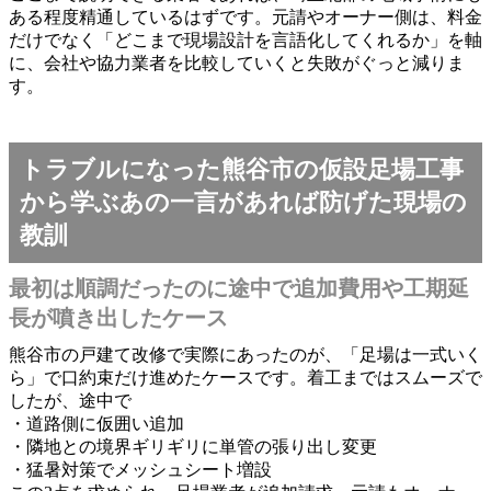
ある程度精通しているはずです。元請やオーナー側は、料金
だけでなく「どこまで現場設計を言語化してくれるか」を軸
に、会社や協力業者を比較していくと失敗がぐっと減りま
す。
トラブルになった熊谷市の仮設足場工事
から学ぶあの一言があれば防げた現場の
教訓
最初は順調だったのに途中で追加費用や工期延
長が噴き出したケース
熊谷市の戸建て改修で実際にあったのが、「足場は一式いく
ら」で口約束だけ進めたケースです。着工まではスムーズで
したが、途中で
・道路側に仮囲い追加
・隣地との境界ギリギリに単管の張り出し変更
・猛暑対策でメッシュシート増設