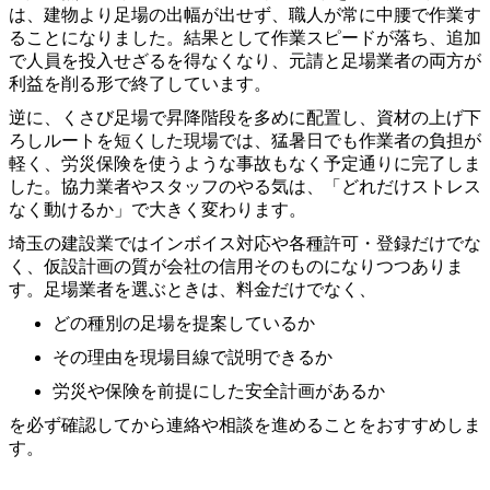
は、建物より足場の出幅が出せず、職人が常に中腰で作業す
ることになりました。結果として作業スピードが落ち、追加
で人員を投入せざるを得なくなり、元請と足場業者の両方が
利益を削る形で終了しています。
逆に、くさび足場で昇降階段を多めに配置し、資材の上げ下
ろしルートを短くした現場では、猛暑日でも作業者の負担が
軽く、労災保険を使うような事故もなく予定通りに完了しま
した。協力業者やスタッフのやる気は、「どれだけストレス
なく動けるか」で大きく変わります。
埼玉の建設業ではインボイス対応や各種許可・登録だけでな
く、仮設計画の質が会社の信用そのものになりつつありま
す。足場業者を選ぶときは、料金だけでなく、
どの種別の足場を提案しているか
その理由を現場目線で説明できるか
労災や保険を前提にした安全計画があるか
を必ず確認してから連絡や相談を進めることをおすすめしま
す。