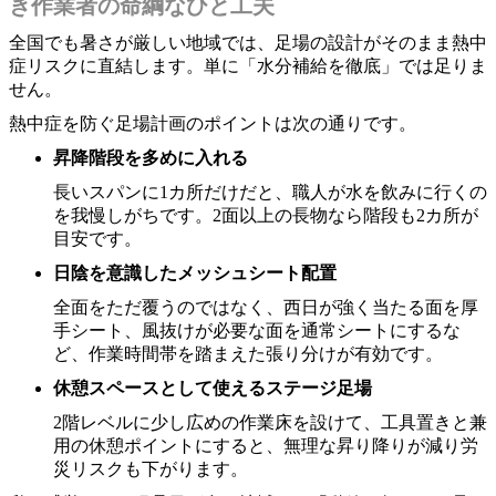
き作業者の命綱なひと工夫
全国でも暑さが厳しい地域では、足場の設計がそのまま熱中
症リスクに直結します。単に「水分補給を徹底」では足りま
せん。
熱中症を防ぐ足場計画のポイントは次の通りです。
昇降階段を多めに入れる
長いスパンに1カ所だけだと、職人が水を飲みに行くの
を我慢しがちです。2面以上の長物なら階段も2カ所が
目安です。
日陰を意識したメッシュシート配置
全面をただ覆うのではなく、西日が強く当たる面を厚
手シート、風抜けが必要な面を通常シートにするな
ど、作業時間帯を踏まえた張り分けが有効です。
休憩スペースとして使えるステージ足場
2階レベルに少し広めの作業床を設けて、工具置きと兼
用の休憩ポイントにすると、無理な昇り降りが減り労
災リスクも下がります。