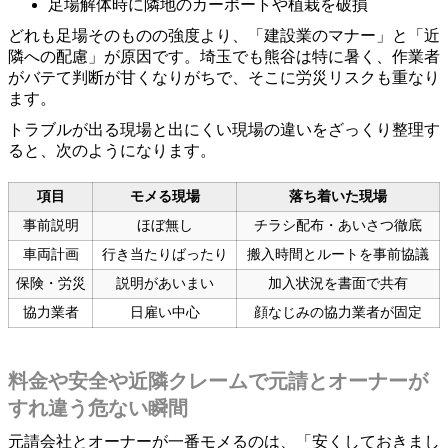
足場解体時に隣地のカーポートや植栽を破損
どれも足場そのものの強度より、「建設業のマナー」と「近
隣への配慮」が原因です。埼玉でも熊谷は特に暑く、作業者
がバテて判断が甘くなりがちで、そこに労災リスクも重なり
ます。
トラブルが出る現場と出にくい現場の違いをざっくり整理す
ると、次のようになります。
項目
モメる現場
落ち着いた現場
事前説明
ほぼ無し
チラシ配布・あいさつ徹底
車両計画
行き当たりばったり
搬入時間とルートを事前協議
保険・労災
説明があいまい
加入状況を書面で共有
協力業者
日雇い中心
顔なじみの協力業者が固定
料金や安全や近隣クレームで元請とオーナーが
すれ違う危ない瞬間
元請会社とオーナーが一番モメるのは、「安くしておきまし