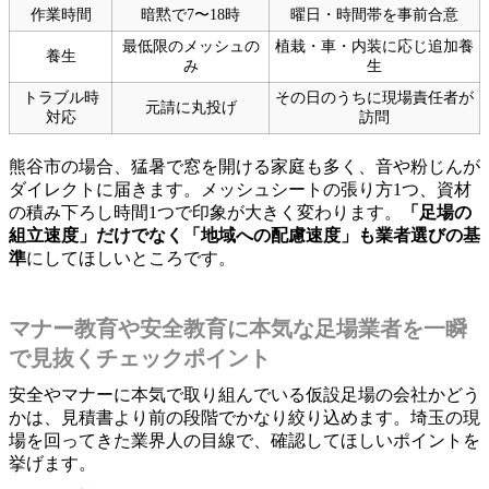
作業時間
暗黙で7〜18時
曜日・時間帯を事前合意
最低限のメッシュの
植栽・車・内装に応じ追加養
養生
み
生
トラブル時
その日のうちに現場責任者が
元請に丸投げ
対応
訪問
熊谷市の場合、猛暑で窓を開ける家庭も多く、音や粉じんが
ダイレクトに届きます。メッシュシートの張り方1つ、資材
の積み下ろし時間1つで印象が大きく変わります。
「足場の
組立速度」だけでなく「地域への配慮速度」も業者選びの基
準
にしてほしいところです。
マナー教育や安全教育に本気な足場業者を一瞬
で見抜くチェックポイント
安全やマナーに本気で取り組んでいる仮設足場の会社かどう
かは、見積書より前の段階でかなり絞り込めます。埼玉の現
場を回ってきた業界人の目線で、確認してほしいポイントを
挙げます。