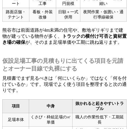
ート
工事
円規模
細い
路面店舗・
看板・外装
日額＋一式
夜間作業・仮囲い・通
テナント
改修
併用
行導線確保
熊谷市は前面道路が4m未満の住宅や、敷地ギリギリまで建
物が建っている物件が多く、
トラックの横付け可否と資材置
き場の確保
が、そのまま足場単価や工期に跳ね返ります。
仮設足場工事の見積もりに出てくる項目を元請
とオーナー目線で丸裸にする
見積書でまず見るべきは「何にいくらか」ではなく「何を付
けているか」です。現場でよく使う項目を整理すると次の通
りです。
抜かれると起きやすいトラ
項目
中身
ブル
くさび・枠組足場の㎡
職人の作業性低下・工期延
足場本体
単価
長