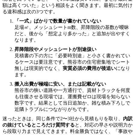
額は高くついた」という相談をよく聞きます。最初に気付け
る違和感は次の3つです。
「一式」ばかりで数量が書かれていない
足場㎡、メッシュシートm数、昇降階段の基数が曖昧
だと、後から「想定より多かった」と追加が出やすく
なります。
昇降階段やメッシュシートが別途扱い
見積書の下の方に「必要時別途」と小さく書かれてい
るケースは要注意です。熊谷市の住宅密集地でシート
無しは現実的でなく、
実質必須の費用が後追い
になり
ます。
搬入出費が極端に安い、または記載がない
熊谷市の狭い道路や一方通行で、資材トラックを何度
も往復させる現場では、運搬費ゼロは現場を知らない
数字です。結果として当日追加か、雑な積み下ろしで
近隣トラブルにつながりがちです。
迷ったときは、同じ条件で2〜3社から見積もりを取り、
内訳
の抜けているところだけ質問する
と、対応の早さや説明力か
ら段取り力まで見えてきます。料金勝負ではなく、「事故や