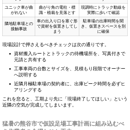
ユニック車が曲
曲がり角の電柱・標
現調時にトラック動線を
がれない
識・植栽を見落とす
実際に歩いて確認
車の出入り口を塞ぐ形
駐車場の出庫時間を聞
隣地駐車場との
で資材を仮置きしてし
き、仮置きスペースを別
接触事故
まう
に確保
現場設計で押さえるべきチェックは次の通りです。
資材搬入ルートとトラックの待機場所を、写真付きで
元請と共有する
工事車両の台数とサイズを、見積もり段階でオーナー
へ説明する
近隣月極駐車場の契約者に、出庫ピーク時間を必ずヒ
アリングする
これを怠ると、工期より先に「現場終了してほしい」という
近隣の空気が完成してしまいます。
猛暑の熊谷市で仮設足場工事計画に組み込むべ