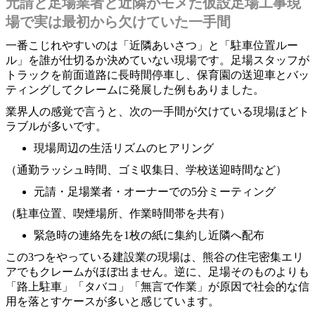
元請と足場業者と近隣がモメた仮設足場工事現
場で実は最初から欠けていた一手間
一番こじれやすいのは「近隣あいさつ」と「駐車位置ルー
ル」を誰が仕切るか決めていない現場です。足場スタッフが
トラックを前面道路に長時間停車し、保育園の送迎車とバッ
ティングしてクレームに発展した例もありました。
業界人の感覚で言うと、次の一手間が欠けている現場ほどト
ラブルが多いです。
現場周辺の生活リズムのヒアリング
（通勤ラッシュ時間、ゴミ収集日、学校送迎時間など）
元請・足場業者・オーナーでの5分ミーティング
（駐車位置、喫煙場所、作業時間帯を共有）
緊急時の連絡先を1枚の紙に集約し近隣へ配布
この3つをやっている建設業の現場は、熊谷の住宅密集エリ
アでもクレームがほぼ出ません。逆に、足場そのものよりも
「路上駐車」「タバコ」「無言で作業」が原因で社会的な信
用を落とすケースが多いと感じています。