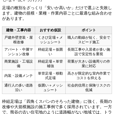
足場の種別をざっくり「安いか高いか」だけで選ぶと失敗し
ます。建物の規模・業種・作業内容ごとに最適な組み合わせ
があります。
建物・工事内容
おすすめ仮設
ポイント
戸建外壁塗装・屋
くさび足場＋メ
職人の動線が短く、安全で
根改修
ッシュシート
スピード施工
アパート・中層マ
枠組足場＋仮囲
長期工事や入居者が多い施
ンション改修
い
設で安定性を重視
商業施設・工場設
枠組足場＋単管
荷重が大きい設備周りの作
備
補強
業に対応
単管足場・移動
高さが限定的な室内作業で
内装・設備メンテ
式足場
コストを抑える
通行人の多い道路
仮囲い＋メッシ
社会的信用と保険リスクの
沿い
ュシート
低減
枠組足場は「四角くスパンのそろった建物」に強く、長期の
改修や大規模施設の施工事例で多く採用されています。一方
で、熊谷の古い住宅地のように道路幅がない地域では、トラ