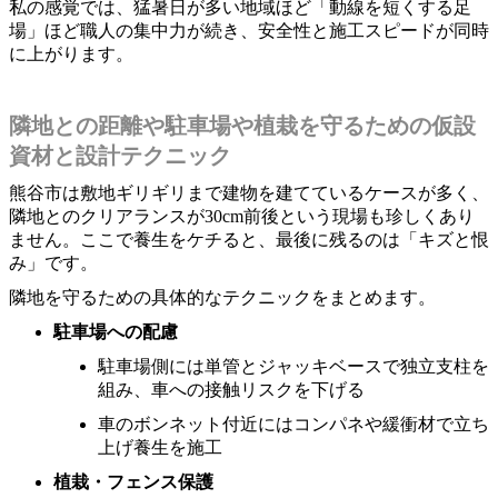
私の感覚では、猛暑日が多い地域ほど「動線を短くする足
場」ほど職人の集中力が続き、安全性と施工スピードが同時
に上がります。
隣地との距離や駐車場や植栽を守るための仮設
資材と設計テクニック
熊谷市は敷地ギリギリまで建物を建てているケースが多く、
隣地とのクリアランスが30cm前後という現場も珍しくあり
ません。ここで養生をケチると、最後に残るのは「キズと恨
み」です。
隣地を守るための具体的なテクニックをまとめます。
駐車場への配慮
駐車場側には単管とジャッキベースで独立支柱を
組み、車への接触リスクを下げる
車のボンネット付近にはコンパネや緩衝材で立ち
上げ養生を施工
植栽・フェンス保護