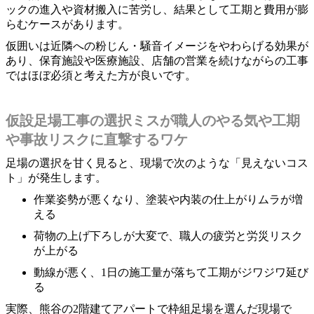
ックの進入や資材搬入に苦労し、結果として工期と費用が膨
らむケースがあります。
仮囲いは近隣への粉じん・騒音イメージをやわらげる効果が
あり、保育施設や医療施設、店舗の営業を続けながらの工事
ではほぼ必須と考えた方が良いです。
仮設足場工事の選択ミスが職人のやる気や工期
や事故リスクに直撃するワケ
足場の選択を甘く見ると、現場で次のような「見えないコス
ト」が発生します。
作業姿勢が悪くなり、塗装や内装の仕上がりムラが増
える
荷物の上げ下ろしが大変で、職人の疲労と労災リスク
が上がる
動線が悪く、1日の施工量が落ちて工期がジワジワ延び
る
実際、熊谷の2階建てアパートで枠組足場を選んだ現場で