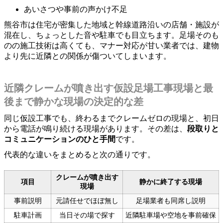
あいさつや事前の声かけ不足
熊谷市は住宅が密集した地域と幹線道路沿いの店舗・施設が
混在し、ちょっとした音や駐車でも目立ちます。足場そのも
のの施工技術は高くても、マナー対応が甘い業者では、建物
より先に近隣との関係が傷ついてしまいます。
近隣クレームが噴き出す仮設足場工事現場と最
後まで静かな現場の決定的な差
同じ仮設工事でも、終わるまでクレームゼロの現場と、初日
から電話が鳴り続ける現場があります。その差は、
段取りと
コミュニケーションのひと手間
です。
代表的な違いをまとめると次の通りです。
クレームが噴き出す
項目
静かに終了する現場
現場
事前説明
元請任せでほぼ無し
足場業者も同席し説明
駐車計画
当日その場で探す
近隣駐車場や空地を事前確保