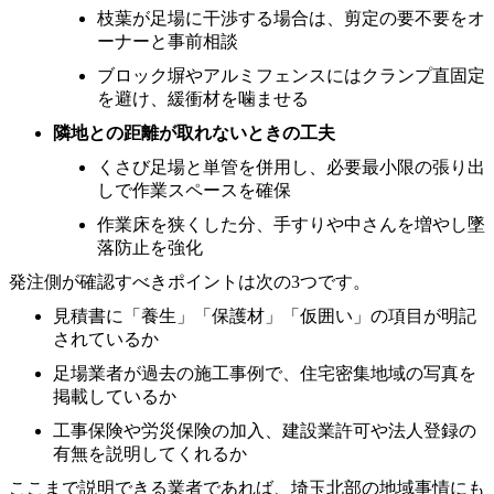
枝葉が足場に干渉する場合は、剪定の要不要をオ
ーナーと事前相談
ブロック塀やアルミフェンスにはクランプ直固定
を避け、緩衝材を噛ませる
隣地との距離が取れないときの工夫
くさび足場と単管を併用し、必要最小限の張り出
しで作業スペースを確保
作業床を狭くした分、手すりや中さんを増やし墜
落防止を強化
発注側が確認すべきポイントは次の3つです。
見積書に「養生」「保護材」「仮囲い」の項目が明記
されているか
足場業者が過去の施工事例で、住宅密集地域の写真を
掲載しているか
工事保険や労災保険の加入、建設業許可や法人登録の
有無を説明してくれるか
ここまで説明できる業者であれば、埼玉北部の地域事情にも