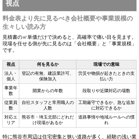
視点
料金表より先に見るべき会社概要や事業規模の
生々しい読み方
見積書の㎡単価だけで決めると、高確率で痛い目を見ます。
現場を任せる側が先に見るのは「会社概要」と「事業規模」
です。
視点
何を見るか
現場での意味
法人・
登記の有無、建設業許可、
労災や物損が起きたときの支
個人
保険加入
払い力
事業年
開業からの年数
段取りや近隣対応の場数
数
従業員
自社スタッフと常用職人の
工期厳守できるか、急な追加
数
人数
に対応できるか
対応エ
熊谷市・埼玉北部にどれだ
道路事情や地域ルールへの慣
リア
け現場があるか
れ
特に熊谷市周辺は住宅密集と狭い道路が多く、経験の浅い業