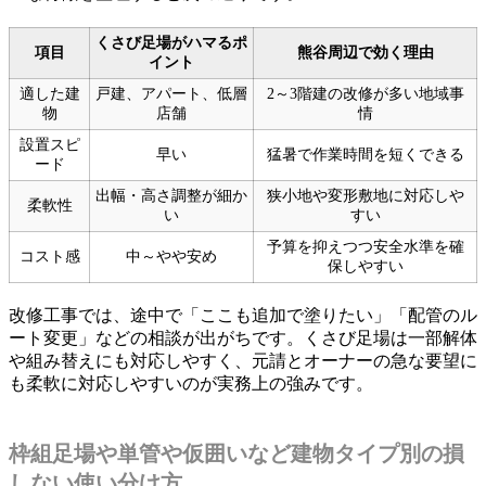
くさび足場がハマるポ
項目
熊谷周辺で効く理由
イント
適した建
戸建、アパート、低層
2～3階建の改修が多い地域事
物
店舗
情
設置スピ
早い
猛暑で作業時間を短くできる
ード
出幅・高さ調整が細か
狭小地や変形敷地に対応しや
柔軟性
い
すい
予算を抑えつつ安全水準を確
コスト感
中～やや安め
保しやすい
改修工事では、途中で「ここも追加で塗りたい」「配管のル
ート変更」などの相談が出がちです。くさび足場は一部解体
や組み替えにも対応しやすく、元請とオーナーの急な要望に
も柔軟に対応しやすいのが実務上の強みです。
枠組足場や単管や仮囲いなど建物タイプ別の損
しない使い分け方