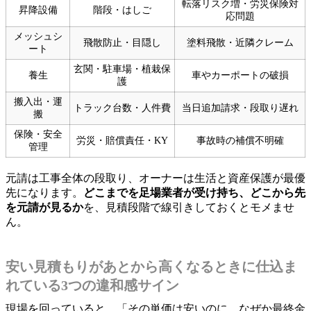
転落リスク増・労災保険対
昇降設備
階段・はしご
応問題
メッシュシ
飛散防止・目隠し
塗料飛散・近隣クレーム
ート
玄関・駐車場・植栽保
養生
車やカーポートの破損
護
搬入出・運
トラック台数・人件費
当日追加請求・段取り遅れ
搬
保険・安全
労災・賠償責任・KY
事故時の補償不明確
管理
元請は工事全体の段取り、オーナーは生活と資産保護が最優
先になります。
どこまでを足場業者が受け持ち、どこから先
を元請が見るか
を、見積段階で線引きしておくとモメませ
ん。
安い見積もりがあとから高くなるときに仕込ま
れている3つの違和感サイン
現場を回っていると、「その単価は安いのに、なぜか最終金