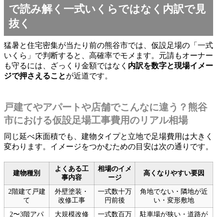
で読み解く一式いくらではなく内訳で見
抜く
猛暑と住宅密集が当たり前の熊谷市では、仮設足場の「一式
いくら」で判断すると、高確率でモメます。元請もオーナー
も守るには、ざっくり金額ではなく
内訳を数字と現場イメー
ジで押さえること
が近道です。
戸建てやアパートや店舗でこんなに違う？熊谷
市における仮設足場工事費用のリアル相場
同じ延べ床面積でも、建物タイプと立地で足場費用は大きく
変わります。イメージをつかむための目安は次の通りです。
よくある工
相場のイメ
建物種別
高くなりやすい要因
事内容
ージ
2階建て戸建
外壁塗装・
一式数十万
角地でない・隣地が近
て
改修工事
円前後
い・変形敷地
2〜3階アパ
大規模改修
一式数百万
駐車場が狭い・道路が