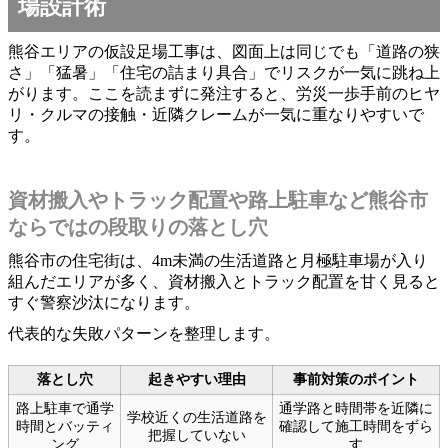
場設計術
熊谷エリアの仮設足場工事は、図面上は同じでも「道路の狭
さ」「猛暑」「住宅の詰まり具合」でリスクが一気に跳ね上
がります。ここを読まずに発注すると、労災一歩手前のヒヤ
リ・クルマの接触・近隣クレームが一気に重なりやすいで
す。
資材搬入やトラック配置や路上駐車など熊谷市
ならではの段取りの落とし穴
熊谷市の住宅街は、4m未満の生活道路と月極駐車場が入り
組んだエリアが多く、資材搬入とトラック配置を甘く見ると
すぐ警察沙汰になります。
代表的な失敗パターンを整理します。
落とし穴
起きやすい理由
事前対策のポイント
路上駐車で通学
通学路と時間帯を近隣に
学校近くの生活道路を
時間とバッティ
確認して施工時間をずら
把握していない
ング
す