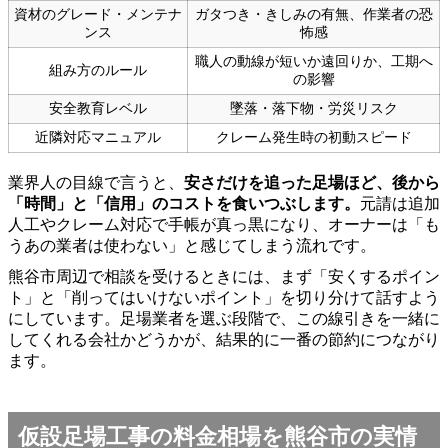
資材のグレード・メンテナ
ガタつき・きしみの有無、作業者の恐
ンス
怖感
職人の動線が短いか遠回りか、工期へ
組み方のルール
の影響
安全教育レベル
墜落・落下物・労災リスク
近隣対応マニュアル
クレーム発生時の初動スピード
業界人の目線で言うと、
安さだけを追った足場ほど、後から
「時間」と「信用」のコストを食いつぶします。
元請は追加
人工やクレーム対応で手帳が真っ黒になり、オーナーは「も
うあの業者は使わない」と感じてしまう流れです。
熊谷市周辺で相談を受けるときには、まず「安くするポイン
ト」と「削ってはいけないポイント」を切り分けて話すよう
にしています。足場業者を選ぶ段階で、この線引きを一緒に
してくれる会社かどうかが、結果的に一番の節約につながり
ます。
仮設足場工事の料金相場を熊谷市の実情