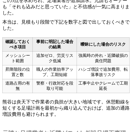
この3点を求められ、足場業者が追加請求。元請もオーナー
も「それも込みだと思っていた」と不信感が一気に高まりま
した。
本当は、見積もり段階で下記を数字と図で出しておくべきで
した。
確認しておく
事前に明記した場合
曖昧にした場合のリスク
べき項目
の結果
メッシュシー
追加ゼロ、労災リス
強風時の外れ・近隣破損の
ト範囲
ク低減
責任問題
昇降階段の位
職人の作業効率アッ
ハシゴ増設で追加費用、転
置と数
プ、工期短縮
落事故リスク
道路占用の有
警察・行政対応を段
工事中止やクレームで工期
無
取り可能
延長
熊谷は炎天下で作業者の負担が大きい地域です。休憩動線を
短くする足場計画を最初から織り込んでおけば、追加の通路
増設費用も避けられます。