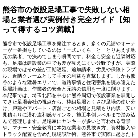
熊谷市の仮設足場工事で失敗しない相
場と業者選び実例付き完全ガイド【知
って得するコツ満載】
熊谷市で仮設足場工事を発注するとき、多くの元請やオーナ
ーが一番損をしているのは「一式いくら」と「とりあえず地
元の業者」で決めてしまう瞬間です。料金も安全も近隣対応
も、足場は建設業の中でも差が見えにくい分野ですが、実際
の現場ではその差が工期遅延、追加請求、労災や保険トラブ
ル、近隣クレームとして手元の利益を直撃します。しかも熊
谷のような猛暑エリアで、道路事情と住宅密集を読み違えた
足場計画は、作業者の安全と元請の信用を一度に削ります。
本記事では、埼玉北部を中心に熊谷周辺で仮設事業を展開し
てきた足場会社の視点から、枠組足場とくさび足場の使い分
け、戸建やアパート・店舗ごとの相場と見積もり内訳、安い
見積もりに潜む違和感サインを、施工事例レベルまで踏み込
んで整理します。足場屋にヤンキーが多いと言われる背景
や、マナー・安全教育に本気な業者の見抜き方、資材搬入や
トラック配置を含めた現場設計術、熊谷市で実際に起きたト